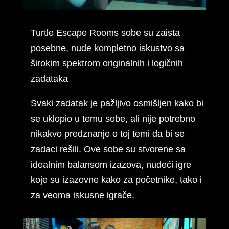
Turtle Escape Rooms sobe su zaista
posebne, nude kompletno iskustvo sa
širokim spektrom originalnih i logičnih
zadataka
Svaki zadatak je pažljivo osmišljen kako bi
se uklopio u temu sobe, ali nije potrebno
nikakvo predznanje o toj temi da bi se
zadaci rešili. Ove sobe su stvorene sa
idealnim balansom izazova, nudeći igre
koje su izazovne kako za početnike, tako i
za veoma iskusne igrače.