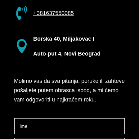

+381637550085
Borska 40, Miljakovac I

Auto-put 4, Novi Beograd
Molimo vas da sva pitanja, poruke ili zahteve
pošaljete putem obrasca ispod, a mi ćemo
vam odgovoriti u najkraćem roku.